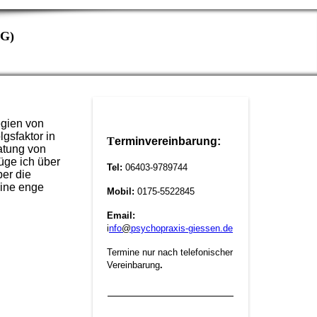
rG)
egien von
gsfaktor in
T
erminvereinbarung:
atung von
üge ich über
Tel:
06403-9789744
ber die
eine enge
Mobil:
0175-5522845
Email:
i
nfo
@
psychopraxis-giessen.de
Termine nur nach telefonischer
Vereinbarung
.